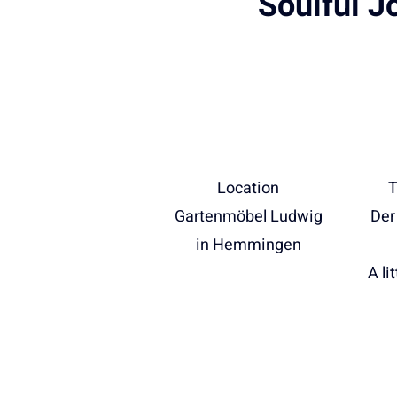
Soulful J
Location
T
Gartenmöbel Ludwig
Der
in Hemmingen
A li